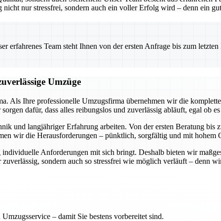
g nicht nur stressfrei, sondern auch ein voller Erfolg wird – denn ein 
 erfahrenes Team steht Ihnen von der ersten Anfrage bis zum letzten Ka
 zuverlässige Umzüge
rma. Als Ihre professionelle Umzugsfirma übernehmen wir die komplette
rgen dafür, dass alles reibungslos und zuverlässig abläuft, egal ob es
ik und langjähriger Erfahrung arbeiten. Von der ersten Beratung bis zu
men wir die Herausforderungen – pünktlich, sorgfältig und mit hohem Q
 individuelle Anforderungen mit sich bringt. Deshalb bieten wir maßge
uverlässig, sondern auch so stressfrei wie möglich verläuft – denn wir 
 Umzugsservice – damit Sie bestens vorbereitet sind.