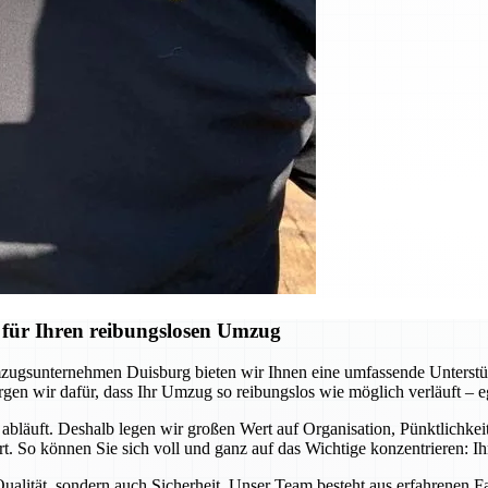
für Ihren reibungslosen Umzug
mzugsunternehmen Duisburg bieten wir Ihnen eine umfassende Unterstüt
orgen wir dafür, dass Ihr Umzug so reibungslos wie möglich verläuft – 
t abläuft. Deshalb legen wir großen Wert auf Organisation, Pünktlichke
hrt. So können Sie sich voll und ganz auf das Wichtige konzentrieren: 
 Qualität, sondern auch Sicherheit. Unser Team besteht aus erfahrenen 