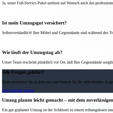
Ja, unser Full-Service-Paket umfasst auf Wunsch auch das professio
Ist mein Umzugsgut versichert?
Selbstverständlich! Ihre Möbel und Gegenstände sind während des Tra
Wie läuft der Umzugstag ab?
Unser Team erscheint pünktlich vor Ort, lädt Ihre Gegenstände sorgfälti
Alle Fragen geklärt?
Dann probieren Sie es jetzt aus und fordern Sie Ihr individuelles Ang
Jetzt Anfrage starten
Umzug planen leicht gemacht – mit dem zuverlässi
Ein gut geplanter Umzug ist der Schlüssel zu einem reibungslosen u