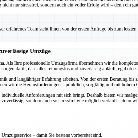
g nicht nur stressfrei, sondern auch ein voller Erfolg wird – denn ein 
 erfahrenes Team steht Ihnen von der ersten Anfrage bis zum letzten Ka
 zuverlässige Umzüge
rma. Als Ihre professionelle Umzugsfirma übernehmen wir die komplette
rgen dafür, dass alles reibungslos und zuverlässig abläuft, egal ob es
ik und langjähriger Erfahrung arbeiten. Von der ersten Beratung bis zu
men wir die Herausforderungen – pünktlich, sorgfältig und mit hohem Q
 individuelle Anforderungen mit sich bringt. Deshalb bieten wir maßge
uverlässig, sondern auch so stressfrei wie möglich verläuft – denn wir 
 Umzugsservice – damit Sie bestens vorbereitet sind.