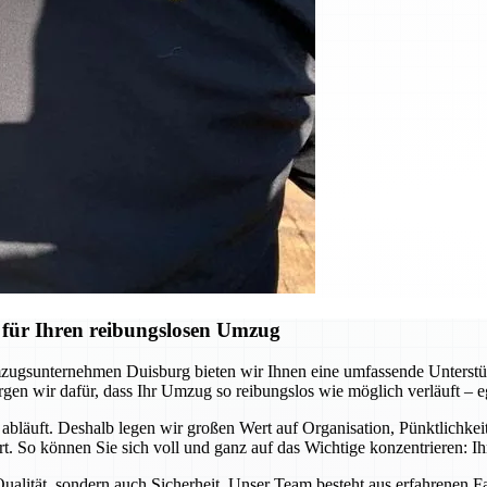
für Ihren reibungslosen Umzug
mzugsunternehmen Duisburg bieten wir Ihnen eine umfassende Unterstüt
orgen wir dafür, dass Ihr Umzug so reibungslos wie möglich verläuft – 
t abläuft. Deshalb legen wir großen Wert auf Organisation, Pünktlichke
hrt. So können Sie sich voll und ganz auf das Wichtige konzentrieren: 
 Qualität, sondern auch Sicherheit. Unser Team besteht aus erfahrenen 