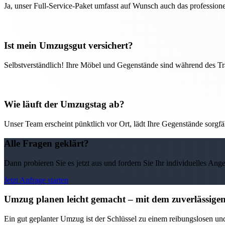
Ja, unser Full-Service-Paket umfasst auf Wunsch auch das professio
Ist mein Umzugsgut versichert?
Selbstverständlich! Ihre Möbel und Gegenstände sind während des Tra
Wie läuft der Umzugstag ab?
Unser Team erscheint pünktlich vor Ort, lädt Ihre Gegenstände sorgfälti
Alle Fragen geklärt?
Dann probieren Sie es jetzt aus und fordern Sie Ihr individuelles Ang
Jetzt Anfrage starten
Umzug planen leicht gemacht – mit dem zuverlässi
Ein gut geplanter Umzug ist der Schlüssel zu einem reibungslosen u