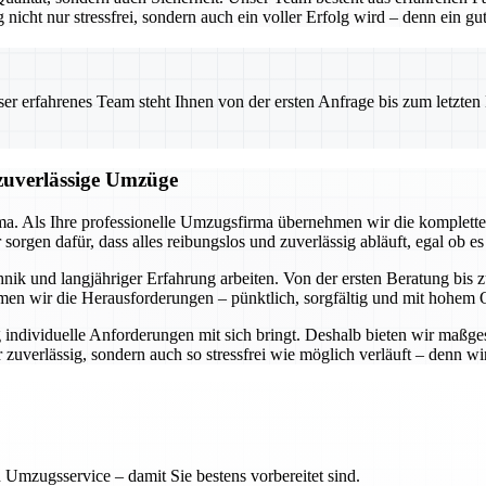
g nicht nur stressfrei, sondern auch ein voller Erfolg wird – denn ein 
 erfahrenes Team steht Ihnen von der ersten Anfrage bis zum letzten Ka
 zuverlässige Umzüge
rma. Als Ihre professionelle Umzugsfirma übernehmen wir die komplette
rgen dafür, dass alles reibungslos und zuverlässig abläuft, egal ob es
ik und langjähriger Erfahrung arbeiten. Von der ersten Beratung bis zu
men wir die Herausforderungen – pünktlich, sorgfältig und mit hohem Q
 individuelle Anforderungen mit sich bringt. Deshalb bieten wir maßge
uverlässig, sondern auch so stressfrei wie möglich verläuft – denn wir 
 Umzugsservice – damit Sie bestens vorbereitet sind.