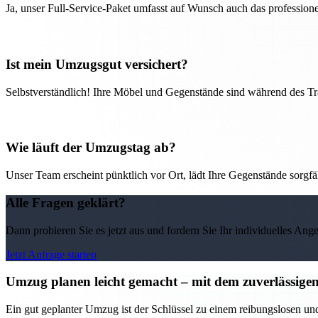
Ja, unser Full-Service-Paket umfasst auf Wunsch auch das professio
Ist mein Umzugsgut versichert?
Selbstverständlich! Ihre Möbel und Gegenstände sind während des Tra
Wie läuft der Umzugstag ab?
Unser Team erscheint pünktlich vor Ort, lädt Ihre Gegenstände sorgfälti
Alle Fragen geklärt?
Dann probieren Sie es jetzt aus und fordern Sie Ihr individuelles Ang
Jetzt Anfrage starten
Umzug planen leicht gemacht – mit dem zuverlässi
Ein gut geplanter Umzug ist der Schlüssel zu einem reibungslosen u