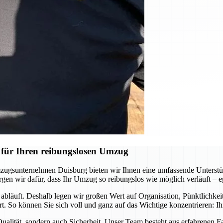
für Ihren reibungslosen Umzug
mzugsunternehmen Duisburg bieten wir Ihnen eine umfassende Unterstüt
orgen wir dafür, dass Ihr Umzug so reibungslos wie möglich verläuft – 
t abläuft. Deshalb legen wir großen Wert auf Organisation, Pünktlichke
hrt. So können Sie sich voll und ganz auf das Wichtige konzentrieren: 
 Qualität, sondern auch Sicherheit. Unser Team besteht aus erfahrenen 