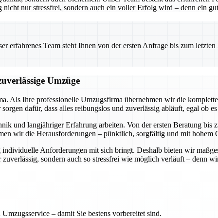
g nicht nur stressfrei, sondern auch ein voller Erfolg wird – denn ein 
 erfahrenes Team steht Ihnen von der ersten Anfrage bis zum letzten Ka
 zuverlässige Umzüge
rma. Als Ihre professionelle Umzugsfirma übernehmen wir die komplette
rgen dafür, dass alles reibungslos und zuverlässig abläuft, egal ob es
ik und langjähriger Erfahrung arbeiten. Von der ersten Beratung bis zu
men wir die Herausforderungen – pünktlich, sorgfältig und mit hohem Q
 individuelle Anforderungen mit sich bringt. Deshalb bieten wir maßge
uverlässig, sondern auch so stressfrei wie möglich verläuft – denn wir 
 Umzugsservice – damit Sie bestens vorbereitet sind.