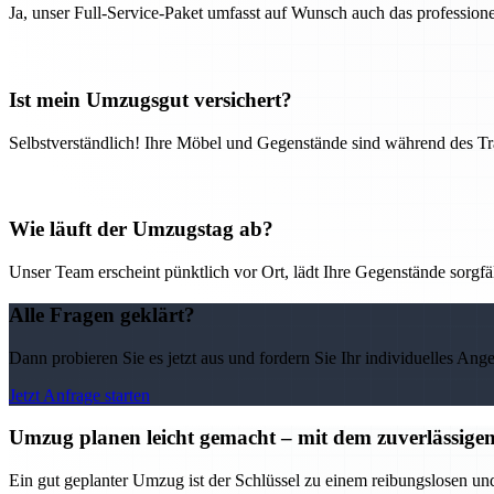
Ja, unser Full-Service-Paket umfasst auf Wunsch auch das professio
Ist mein Umzugsgut versichert?
Selbstverständlich! Ihre Möbel und Gegenstände sind während des Tra
Wie läuft der Umzugstag ab?
Unser Team erscheint pünktlich vor Ort, lädt Ihre Gegenstände sorgfälti
Alle Fragen geklärt?
Dann probieren Sie es jetzt aus und fordern Sie Ihr individuelles Ang
Jetzt Anfrage starten
Umzug planen leicht gemacht – mit dem zuverlässi
Ein gut geplanter Umzug ist der Schlüssel zu einem reibungslosen u