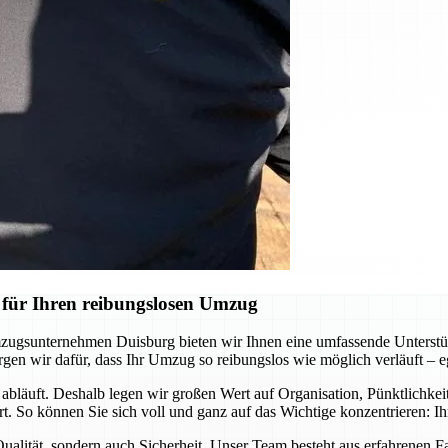
für Ihren reibungslosen Umzug
mzugsunternehmen Duisburg bieten wir Ihnen eine umfassende Unterstüt
orgen wir dafür, dass Ihr Umzug so reibungslos wie möglich verläuft – 
t abläuft. Deshalb legen wir großen Wert auf Organisation, Pünktlichke
hrt. So können Sie sich voll und ganz auf das Wichtige konzentrieren: 
 Qualität, sondern auch Sicherheit. Unser Team besteht aus erfahrenen 